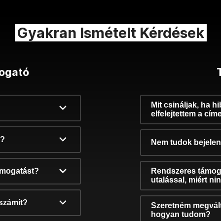
Gyakran Ismételt Kérdések
ogató
Mit csináljak, ha h
elfelejtettem a cím
k?
Nem tudok bejelent
támogatást?
Rendszeres támog
utalással, miért n
számít?
Szeretném megvált
hogyan tudom?