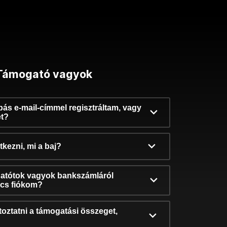
Támogató vagyok
ibás e-mail-címmel regisztráltam, vagy
et?
kezni, mi a baj?
atótok vagyok bankszámláról
incs fiókom?
oztatni a támogatási összeget,