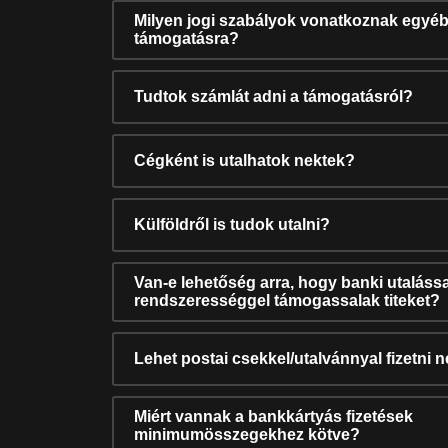
Milyen jogi szabályok vonatkoznak egyéb
támogatásra?
Tudtok számlát adni a támogatásról?
Cégként is utalhatok nektek?
Külföldről is tudok utalni?
Van-e lehetőség arra, hogy banki utalássa
rendszerességgel támogassalak titeket?
Lehet postai csekkel/utalvánnyal fizetni 
Miért vannak a bankkártyás fizetések
minimumösszegekhez kötve?