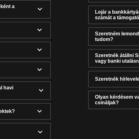
ként a
Lejár a bankkárty
számát a támogató
Szeretném lemonda
tudom?
Szeretnék átállni 
vagy banki utalás
Szeretnék hírlevele
l havi
Olyan kérdésem van
csináljak?
nektek?