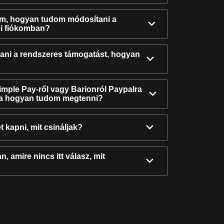
ám, hogyan tudom módosítani a
i fiókomban?
ni a rendszeres támogatást, hogyan
Simple Pay-ről vagy Barionról Paypalra
ra hogyan tudom megtenni?
t kapni, mit csináljak?
, amire nincs itt válasz, mit