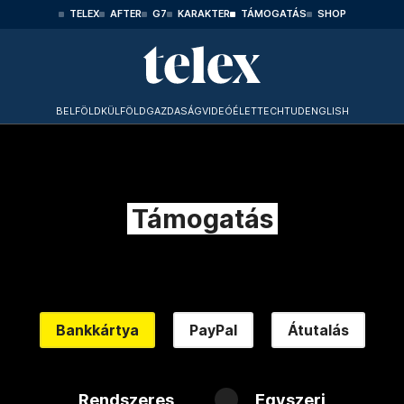
TELEX
AFTER
G7
KARAKTER
TÁMOGATÁS
SHOP
BELFÖLD
KÜLFÖLD
GAZDASÁG
VIDEÓ
ÉLET
TECHTUD
ENGLISH
Támogatás
Bankkártya
PayPal
Átutalás
Rendszeres
Egyszeri