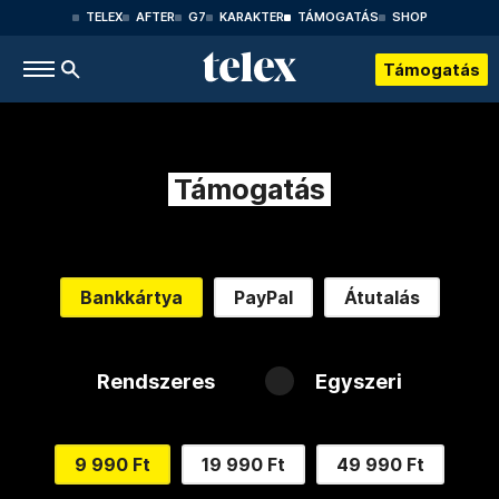
TELEX
AFTER
G7
KARAKTER
TÁMOGATÁS
SHOP
Támogatás
Támogatás
Bankkártya
PayPal
Átutalás
Rendszeres
Egyszeri
9 990 Ft
19 990 Ft
49 990 Ft