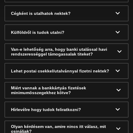
Cégként is utalhatok nektek?
Külföldről is tudok utalni?
Van-e lehetőség arra, hogy banki utalással havi
rendszerességgel támogassalak titeket?
Lehet postai csekkel/utalvánnyal fizetni nektek?
Miért vannak a bankkártyás fizetések
minimumösszegekhez kötve?
Hírlevélre hogy tudok feliratkozni?
Olyan kérdésem van, amire nincs itt válasz, mit
csináljak?