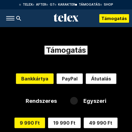
TELEX
AFTER
G7
KARAKTER
TÁMOGATÁS
SHOP
Támogatás
Támogatás
Bankkártya
PayPal
Átutalás
Rendszeres
Egyszeri
9 990 Ft
19 990 Ft
49 990 Ft