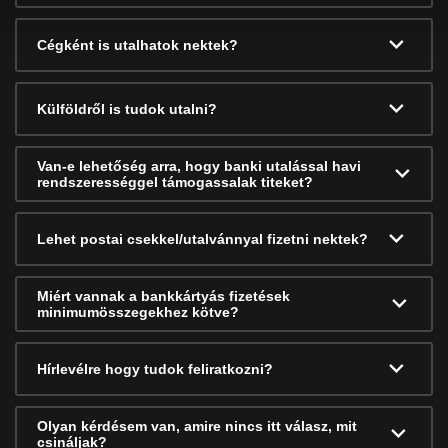
Cégként is utalhatok nektek?
Külföldről is tudok utalni?
Van-e lehetőség arra, hogy banki utalással havi
rendszerességgel támogassalak titeket?
Lehet postai csekkel/utalvánnyal fizetni nektek?
Miért vannak a bankkártyás fizetések
minimumösszegekhez kötve?
Hírlevélre hogy tudok feliratkozni?
Olyan kérdésem van, amire nincs itt válasz, mit
csináljak?