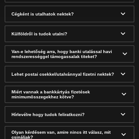
Cégként is utalhatok nektek?
Külföldről is tudok utalni?
Van-e lehetőség arra, hogy banki utalással havi
rendszerességgel támogassalak titeket?
Lehet postai csekkel/utalvánnyal fizetni nektek?
Miért vannak a bankkártyás fizetések
minimumösszegekhez kötve?
Hírlevélre hogy tudok feliratkozni?
Olyan kérdésem van, amire nincs itt válasz, mit
csináljak?