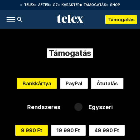
TELEX
AFTER
G7
KARAKTER
TÁMOGATÁS
SHOP
Támogatás
Támogatás
Bankkártya
PayPal
Átutalás
Rendszeres
Egyszeri
9 990 Ft
19 990 Ft
49 990 Ft