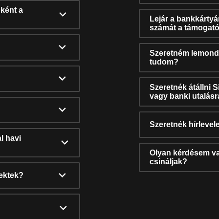
ként a
Lejár a bankkárty
számát a támogató
Szeretném lemonda
tudom?
Szeretnék átállni 
vagy banki utalás
Szeretnék hírlevele
l havi
Olyan kérdésem van
csináljak?
nektek?