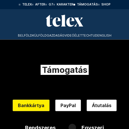
TELEX
AFTER
G7
KARAKTER
TÁMOGATÁS
SHOP
BELFÖLD
KÜLFÖLD
GAZDASÁG
VIDEÓ
ÉLET
TECHTUD
ENGLISH
Támogatás
Bankkártya
PayPal
Átutalás
Rendszeres
Egyszeri