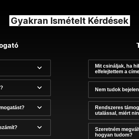
Gyakran Ismételt Kérdések
ogató
Mit csináljak, ha h
elfelejtettem a cím
k?
Nem tudok bejelent
támogatást?
Rendszeres támog
utalással, miért n
számít?
Szeretném megvált
hogyan tudom?