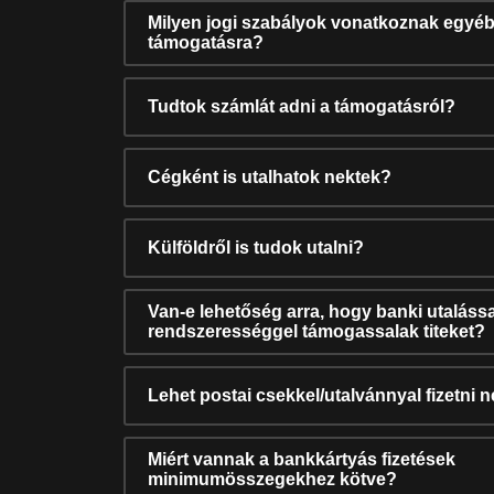
Milyen jogi szabályok vonatkoznak egyéb
támogatásra?
Tudtok számlát adni a támogatásról?
Cégként is utalhatok nektek?
Külföldről is tudok utalni?
Van-e lehetőség arra, hogy banki utalássa
rendszerességgel támogassalak titeket?
Lehet postai csekkel/utalvánnyal fizetni 
Miért vannak a bankkártyás fizetések
minimumösszegekhez kötve?