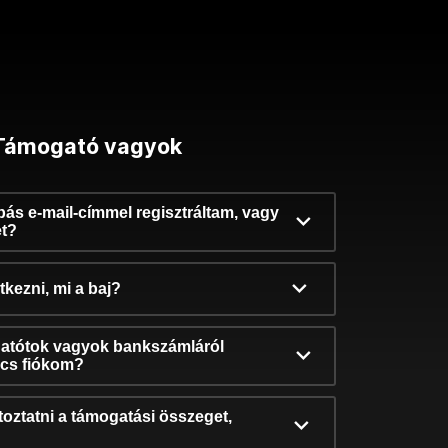
Támogató vagyok
ibás e-mail-címmel regisztráltam, vagy
et?
kezni, mi a baj?
atótok vagyok bankszámláról
incs fiókom?
oztatni a támogatási összeget,