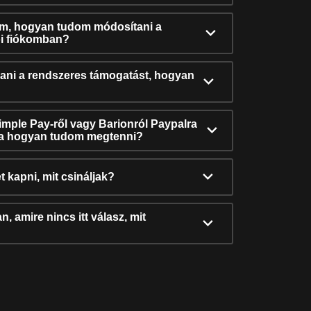
ám, hogyan tudom módosítani a
i fiókomban?
ni a rendszeres támogatást, hogyan
Simple Pay-ről vagy Barionról Paypalra
ra hogyan tudom megtenni?
t kapni, mit csináljak?
, amire nincs itt válasz, mit