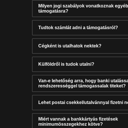
Milyen jogi szabályok vonatkoznak egyéb
támogatásra?
Tudtok számlát adni a támogatásról?
Cégként is utalhatok nektek?
Külföldről is tudok utalni?
Van-e lehetőség arra, hogy banki utalássa
rendszerességgel támogassalak titeket?
Lehet postai csekkel/utalvánnyal fizetni 
Miért vannak a bankkártyás fizetések
minimumösszegekhez kötve?