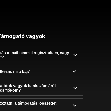
Támogató vagyok
ibás e-mail-címmel regisztráltam, vagy
et?
kezni, mi a baj?
atótok vagyok bankszámláról
incs fiókom?
oztatni a támogatási összeget,