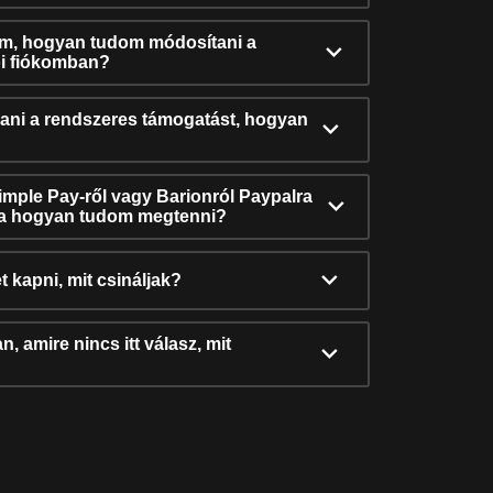
ám, hogyan tudom módosítani a
i fiókomban?
ni a rendszeres támogatást, hogyan
Simple Pay-ről vagy Barionról Paypalra
ra hogyan tudom megtenni?
t kapni, mit csináljak?
, amire nincs itt válasz, mit