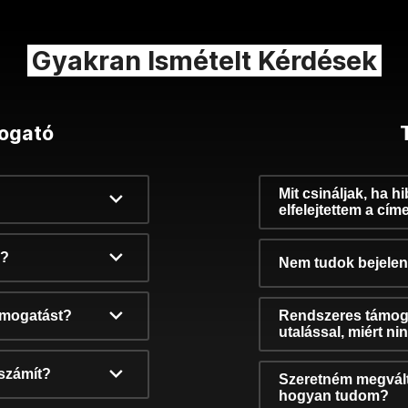
Gyakran Ismételt Kérdések
ogató
Mit csináljak, ha h
elfelejtettem a cím
k?
Nem tudok bejelent
támogatást?
Rendszeres támog
utalással, miért n
számít?
Szeretném megvált
hogyan tudom?