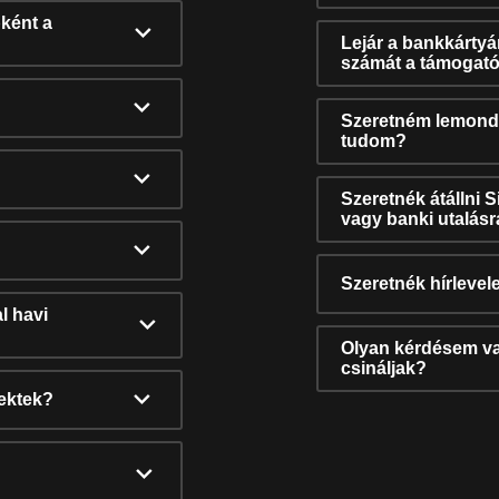
ként a
Lejár a bankkárty
számát a támogató
Szeretném lemonda
tudom?
Szeretnék átállni 
vagy banki utalás
Szeretnék hírlevele
l havi
Olyan kérdésem van
csináljak?
nektek?