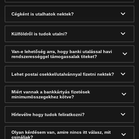
Cégként is utalhatok nektek?
Külföldről is tudok utalni?
Van-e lehetőség arra, hogy banki utalással havi
rendszerességgel támogassalak titeket?
Lehet postai csekkel/utalvánnyal fizetni nektek?
Miért vannak a bankkártyás fizetések
minimumösszegekhez kötve?
Hírlevélre hogy tudok feliratkozni?
Olyan kérdésem van, amire nincs itt válasz, mit
csináljak?