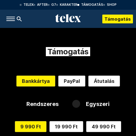
TELEX
AFTER
G7
KARAKTER
TÁMOGATÁS
SHOP
Támogatás
Támogatás
Bankkártya
PayPal
Átutalás
Rendszeres
Egyszeri
9 990 Ft
19 990 Ft
49 990 Ft