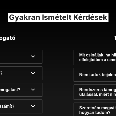
Gyakran Ismételt Kérdések
ogató
Mit csináljak, ha h
elfelejtettem a cím
k?
Nem tudok bejelent
támogatást?
Rendszeres támog
utalással, miért n
számít?
Szeretném megvált
hogyan tudom?