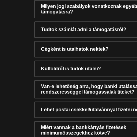
Milyen jogi szabályok vonatkoznak egyéb
támogatásra?
Tudtok számlát adni a támogatásról?
Cégként is utalhatok nektek?
Külföldről is tudok utalni?
Van-e lehetőség arra, hogy banki utalássa
rendszerességgel támogassalak titeket?
Lehet postai csekkel/utalvánnyal fizetni 
Miért vannak a bankkártyás fizetések
minimumösszegekhez kötve?