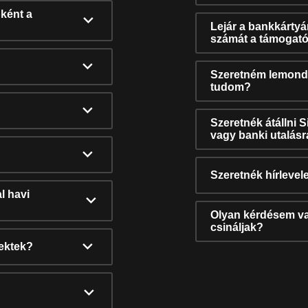
ként a
Lejár a bankkárty
számát a támogató
Szeretném lemonda
tudom?
Szeretnék átállni 
vagy banki utalás
Szeretnék hírlevele
l havi
Olyan kérdésem van
csináljak?
nektek?