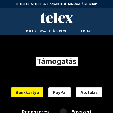
TELEX
AFTER
G7
KARAKTER
TÁMOGATÁS
SHOP
BELFÖLD
KÜLFÖLD
GAZDASÁG
VIDEÓ
ÉLET
TECHTUD
ENGLISH
Támogatás
Bankkártya
PayPal
Átutalás
Rendszeres
Egyszeri