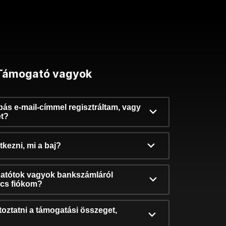
Támogató vagyok
ibás e-mail-címmel regisztráltam, vagy
et?
kezni, mi a baj?
atótok vagyok bankszámláról
incs fiókom?
oztatni a támogatási összeget,