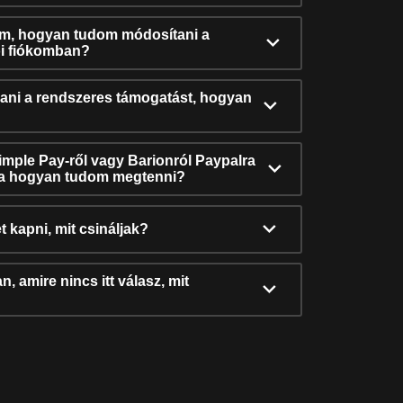
ám, hogyan tudom módosítani a
i fiókomban?
ni a rendszeres támogatást, hogyan
Simple Pay-ről vagy Barionról Paypalra
ra hogyan tudom megtenni?
t kapni, mit csináljak?
, amire nincs itt válasz, mit