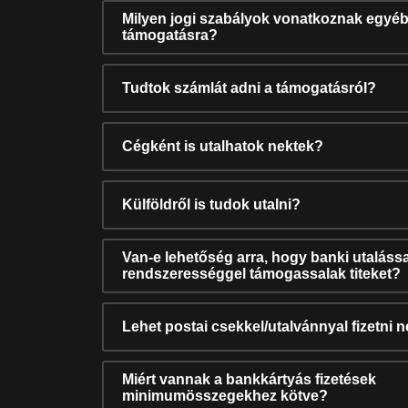
Milyen jogi szabályok vonatkoznak egyéb
támogatásra?
Tudtok számlát adni a támogatásról?
Cégként is utalhatok nektek?
Külföldről is tudok utalni?
Van-e lehetőség arra, hogy banki utalássa
rendszerességgel támogassalak titeket?
Lehet postai csekkel/utalvánnyal fizetni 
Miért vannak a bankkártyás fizetések
minimumösszegekhez kötve?