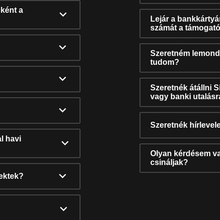
ként a
Lejár a bankkárty
számát a támogató
Szeretném lemonda
tudom?
Szeretnék átállni 
vagy banki utalás
Szeretnék hírlevele
l havi
Olyan kérdésem van
csináljak?
nektek?