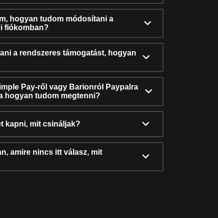
ám, hogyan tudom módosítani a
i fiókomban?
ni a rendszeres támogatást, hogyan
Simple Pay-ről vagy Barionról Paypalra
ra hogyan tudom megtenni?
t kapni, mit csináljak?
, amire nincs itt válasz, mit