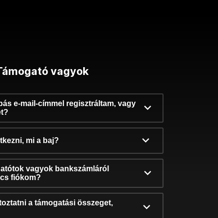
Támogató vagyok
ibás e-mail-címmel regisztráltam, vagy
et?
kezni, mi a baj?
atótok vagyok bankszámláról
incs fiókom?
oztatni a támogatási összeget,