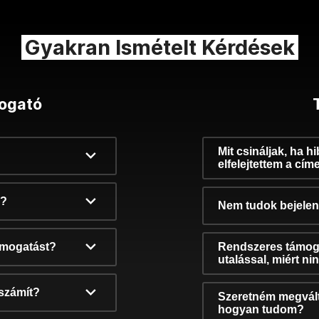
Gyakran Ismételt Kérdések
ogató
Mit csináljak, ha h
elfelejtettem a cím
k?
Nem tudok bejelent
támogatást?
Rendszeres támog
utalással, miért n
számít?
Szeretném megvált
hogyan tudom?