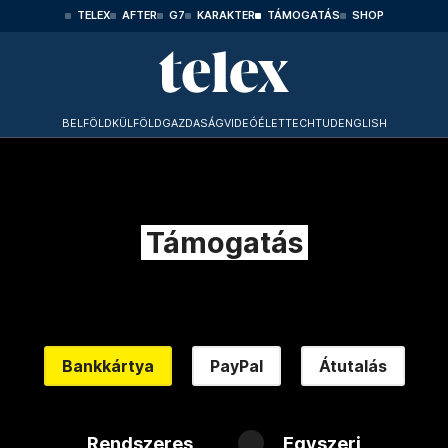
TELEX
AFTER
G7
KARAKTER
TÁMOGATÁS
SHOP
BELFÖLD
KÜLFÖLD
GAZDASÁG
VIDEÓ
ÉLET
TECHTUD
ENGLISH
Támogatás
Bankkártya
PayPal
Átutalás
Rendszeres
Egyszeri