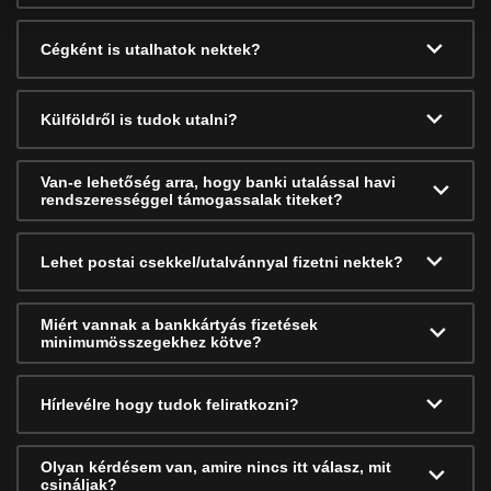
Cégként is utalhatok nektek?
Külföldről is tudok utalni?
Van-e lehetőség arra, hogy banki utalással havi
rendszerességgel támogassalak titeket?
Lehet postai csekkel/utalvánnyal fizetni nektek?
Miért vannak a bankkártyás fizetések
minimumösszegekhez kötve?
Hírlevélre hogy tudok feliratkozni?
Olyan kérdésem van, amire nincs itt válasz, mit
csináljak?