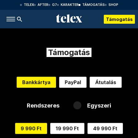
TELEX
AFTER
G7
KARAKTER
TÁMOGATÁS
SHOP
Támogatás
Támogatás
Bankkártya
PayPal
Átutalás
Rendszeres
Egyszeri
9 990 Ft
19 990 Ft
49 990 Ft