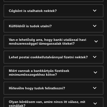
Cégként is utalhatok nektek?
Külföldről is tudok utalni?
Van-e lehetőség arra, hogy banki utalással havi
rendszerességgel támogassalak titeket?
Lehet postai csekkel/utalvánnyal fizetni nektek?
Miért vannak a bankkártyás fizetések
minimumösszegekhez kötve?
Hírlevélre hogy tudok feliratkozni?
Olyan kérdésem van, amire nincs itt válasz, mit
csináljak?