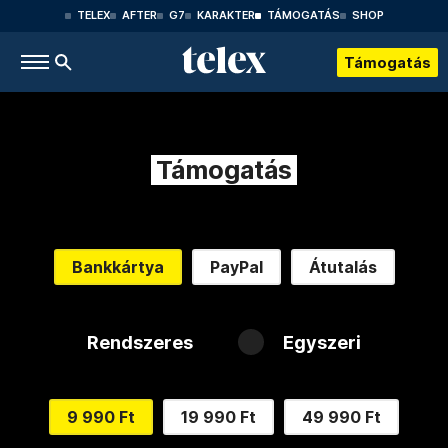
TELEX
AFTER
G7
KARAKTER
TÁMOGATÁS
SHOP
Támogatás
Támogatás
Bankkártya
PayPal
Átutalás
Rendszeres
Egyszeri
9 990 Ft
19 990 Ft
49 990 Ft