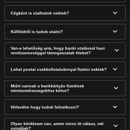
Cégként is utalhatok nektek?
Külföldről is tudok utalni?
Van-e lehetőség arra, hogy banki utalással havi
rendszerességgel támogassalak titeket?
Lehet postai csekkel/utalvánnyal fizetni nektek?
Miért vannak a bankkártyás fizetések
minimumösszegekhez kötve?
Hírlevélre hogy tudok feliratkozni?
Olyan kérdésem van, amire nincs itt válasz, mit
csináljak?