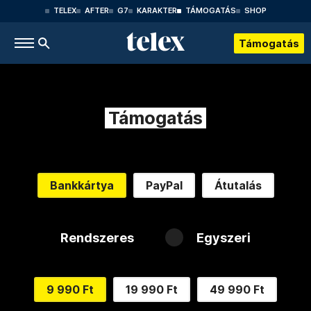
TELEX
AFTER
G7
KARAKTER
TÁMOGATÁS
SHOP
Támogatás
Támogatás
Bankkártya
PayPal
Átutalás
Rendszeres
Egyszeri
9 990 Ft
19 990 Ft
49 990 Ft