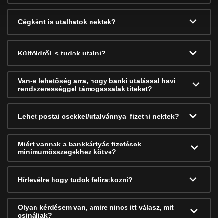
Cégként is utalhatok nektek?
Külföldről is tudok utalni?
Van-e lehetőség arra, hogy banki utalással havi
rendszerességgel támogassalak titeket?
Lehet postai csekkel/utalvánnyal fizetni nektek?
Miért vannak a bankkártyás fizetések
minimumösszegekhez kötve?
Hírlevélre hogy tudok feliratkozni?
Olyan kérdésem van, amire nincs itt válasz, mit
csináljak?