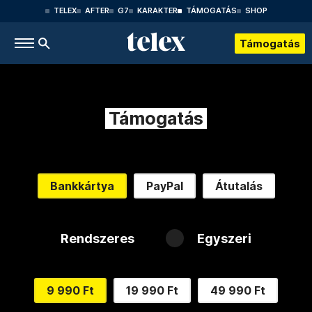
TELEX
AFTER
G7
KARAKTER
TÁMOGATÁS
SHOP
Támogatás
Támogatás
Bankkártya
PayPal
Átutalás
Rendszeres
Egyszeri
9 990 Ft
19 990 Ft
49 990 Ft