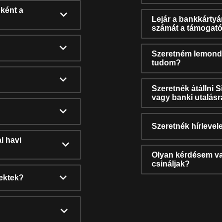
ként a
Lejár a bankkárty
számát a támogató
Szeretném lemonda
tudom?
Szeretnék átállni 
vagy banki utalás
Szeretnék hírlevele
l havi
Olyan kérdésem van
csináljak?
nektek?