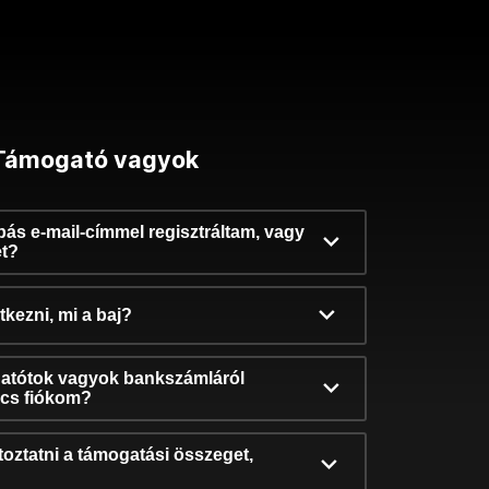
Támogató vagyok
ibás e-mail-címmel regisztráltam, vagy
et?
kezni, mi a baj?
atótok vagyok bankszámláról
incs fiókom?
oztatni a támogatási összeget,