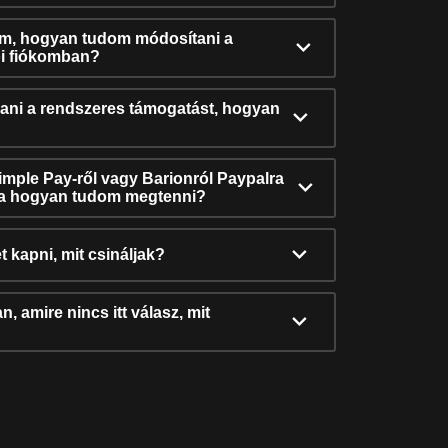
ám, hogyan tudom módosítani a
i fiókomban?
ni a rendszeres támogatást, hogyan
Simple Pay-ről vagy Barionról Paypalra
ra hogyan tudom megtenni?
t kapni, mit csináljak?
, amire nincs itt válasz, mit