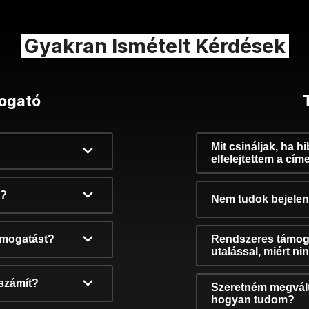
Gyakran Ismételt Kérdések
ogató
Mit csináljak, ha h
elfelejtettem a cím
k?
Nem tudok bejelent
támogatást?
Rendszeres támog
utalással, miért n
számít?
Szeretném megvált
hogyan tudom?