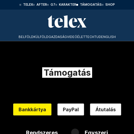
TELEX
AFTER
G7
KARAKTER
TÁMOGATÁS
SHOP
BELFÖLD
KÜLFÖLD
GAZDASÁG
VIDEÓ
ÉLET
TECHTUD
ENGLISH
Támogatás
Bankkártya
PayPal
Átutalás
Rendszeres
Egyszeri