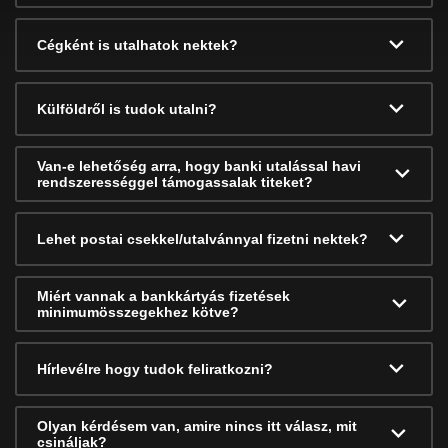
Cégként is utalhatok nektek?
Külföldről is tudok utalni?
Van-e lehetőség arra, hogy banki utalással havi
rendszerességgel támogassalak titeket?
Lehet postai csekkel/utalvánnyal fizetni nektek?
Miért vannak a bankkártyás fizetések
minimumösszegekhez kötve?
Hírlevélre hogy tudok feliratkozni?
Olyan kérdésem van, amire nincs itt válasz, mit
csináljak?