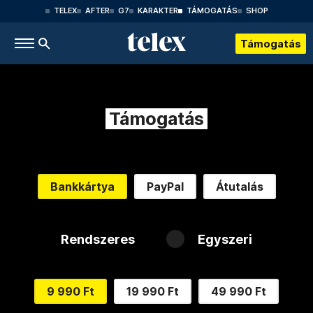
TELEX
AFTER
G7
KARAKTER
TÁMOGATÁS
SHOP
Támogatás
Támogatás
Bankkártya
PayPal
Átutalás
Rendszeres
Egyszeri
9 990 Ft
19 990 Ft
49 990 Ft