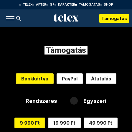
TELEX
AFTER
G7
KARAKTER
TÁMOGATÁS
SHOP
Támogatás
Támogatás
Bankkártya
PayPal
Átutalás
Rendszeres
Egyszeri
9 990 Ft
19 990 Ft
49 990 Ft