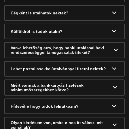
Cégként is utalhatok nektek?
Külföldről is tudok utalni?
Van-e lehetőség arra, hogy banki utalással havi
rendszerességgel támogassalak titeket?
Lehet postai csekkel/utalvánnyal fizetni nektek?
Miért vannak a bankkártyás fizetések
minimumösszegekhez kötve?
Hírlevélre hogy tudok feliratkozni?
Olyan kérdésem van, amire nincs itt válasz, mit
csináljak?