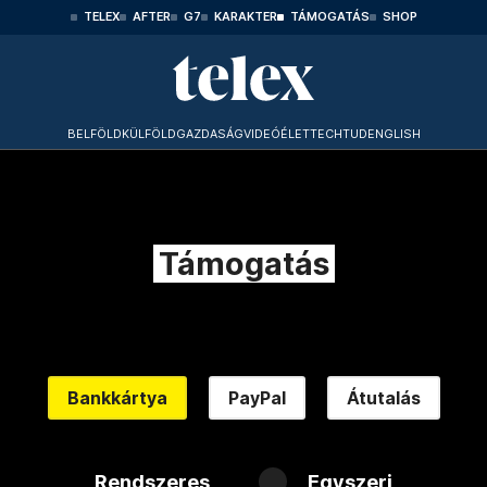
TELEX
AFTER
G7
KARAKTER
TÁMOGATÁS
SHOP
BELFÖLD
KÜLFÖLD
GAZDASÁG
VIDEÓ
ÉLET
TECHTUD
ENGLISH
Támogatás
Bankkártya
PayPal
Átutalás
Rendszeres
Egyszeri