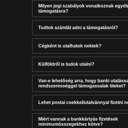
Milyen jogi szabályok vonatkoznak egyéb
támogatásra?
Tudtok számlát adni a támogatásról?
Cégként is utalhatok nektek?
Külföldről is tudok utalni?
Van-e lehetőség arra, hogy banki utalássa
rendszerességgel támogassalak titeket?
Lehet postai csekkel/utalvánnyal fizetni 
Miért vannak a bankkártyás fizetések
minimumösszegekhez kötve?