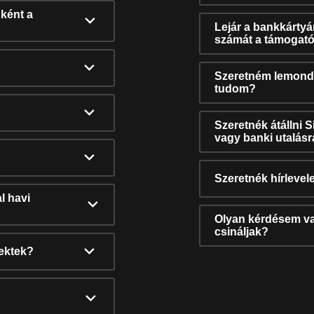
ként a
Lejár a bankkárty
számát a támogató
Szeretném lemonda
tudom?
Szeretnék átállni 
vagy banki utalás
Szeretnék hírlevele
l havi
Olyan kérdésem van
csináljak?
nektek?