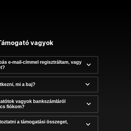
Támogató vagyok
ibás e-mail-címmel regisztráltam, vagy
et?
kezni, mi a baj?
atótok vagyok bankszámláról
incs fiókom?
oztatni a támogatási összeget,