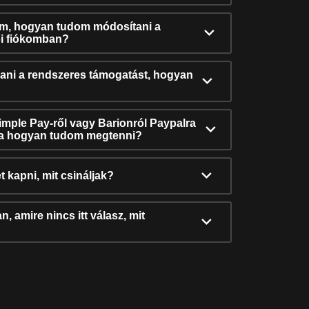
ám, hogyan tudom módosítani a
i fiókomban?
ni a rendszeres támogatást, hogyan
Simple Pay-ről vagy Barionról Paypalra
ra hogyan tudom megtenni?
t kapni, mit csináljak?
, amire nincs itt válasz, mit