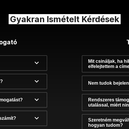
Gyakran Ismételt Kérdések
ogató
Mit csináljak, ha h
elfelejtettem a cím
k?
Nem tudok bejelent
támogatást?
Rendszeres támog
utalással, miért n
számít?
Szeretném megvált
hogyan tudom?