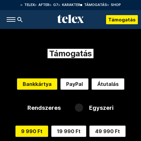
TELEX
AFTER
G7
KARAKTER
TÁMOGATÁS
SHOP
Támogatás
Támogatás
Bankkártya
PayPal
Átutalás
Rendszeres
Egyszeri
9 990 Ft
19 990 Ft
49 990 Ft