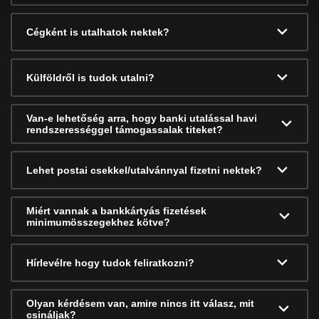
Cégként is utalhatok nektek?
Külföldről is tudok utalni?
Van-e lehetőség arra, hogy banki utalással havi
rendszerességgel támogassalak titeket?
Lehet postai csekkel/utalvánnyal fizetni nektek?
Miért vannak a bankkártyás fizetések
minimumösszegekhez kötve?
Hírlevélre hogy tudok feliratkozni?
Olyan kérdésem van, amire nincs itt válasz, mit
csináljak?