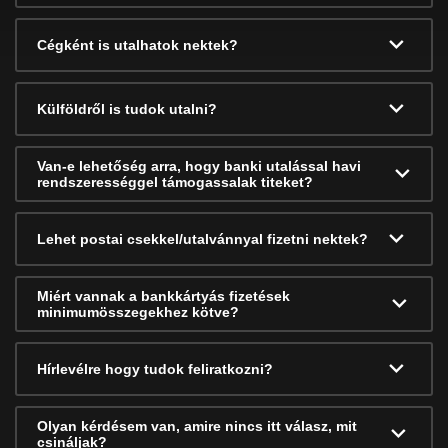
Cégként is utalhatok nektek?
Külföldről is tudok utalni?
Van-e lehetőség arra, hogy banki utalással havi
rendszerességgel támogassalak titeket?
Lehet postai csekkel/utalvánnyal fizetni nektek?
Miért vannak a bankkártyás fizetések
minimumösszegekhez kötve?
Hírlevélre hogy tudok feliratkozni?
Olyan kérdésem van, amire nincs itt válasz, mit
csináljak?