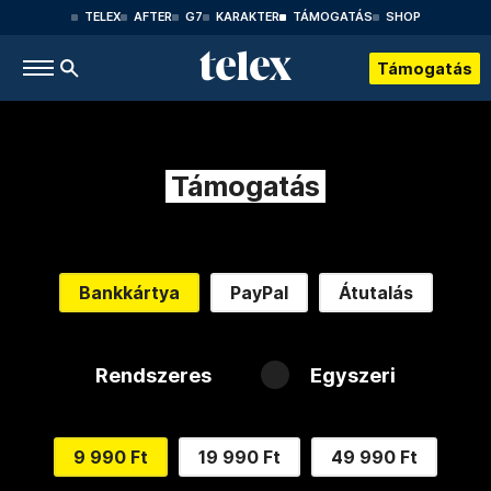
TELEX
AFTER
G7
KARAKTER
TÁMOGATÁS
SHOP
Támogatás
Támogatás
Bankkártya
PayPal
Átutalás
Rendszeres
Egyszeri
9 990 Ft
19 990 Ft
49 990 Ft