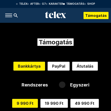
TELEX
AFTER
G7
KARAKTER
TÁMOGATÁS
SHOP
Támogatás
Támogatás
Bankkártya
PayPal
Átutalás
Rendszeres
Egyszeri
9 990 Ft
19 990 Ft
49 990 Ft