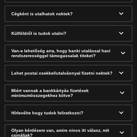
Cégként is utalhatok nektek?
Külföldről is tudok utalni?
Van-e lehetőség arra, hogy banki utalással havi
rendszerességgel támogassalak titeket?
Lehet postai csekkel/utalvánnyal fizetni nektek?
Miért vannak a bankkártyás fizetések
minimumösszegekhez kötve?
Hírlevélre hogy tudok feliratkozni?
Olyan kérdésem van, amire nincs itt válasz, mit
csináljak?