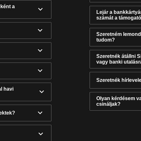
ként a
Lejár a bankkárty
számát a támogató
Szeretném lemonda
tudom?
Szeretnék átállni 
vagy banki utalás
Szeretnék hírlevele
l havi
Olyan kérdésem van
csináljak?
nektek?