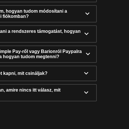
ám, hogyan tudom módosítani a
i fiókomban?
ni a rendszeres támogatást, hogyan
Simple Pay-ről vagy Barionról Paypalra
ra hogyan tudom megtenni?
t kapni, mit csináljak?
, amire nincs itt válasz, mit