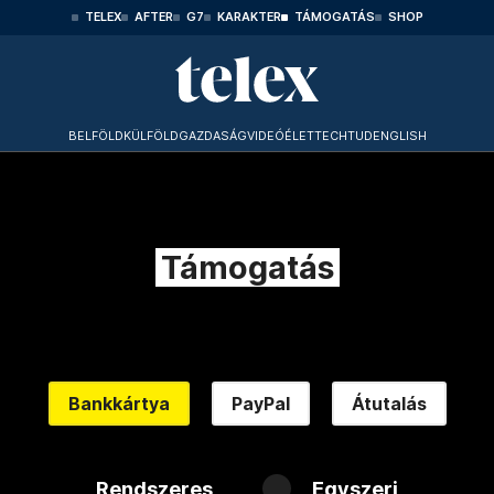
TELEX
AFTER
G7
KARAKTER
TÁMOGATÁS
SHOP
BELFÖLD
KÜLFÖLD
GAZDASÁG
VIDEÓ
ÉLET
TECHTUD
ENGLISH
Támogatás
Bankkártya
PayPal
Átutalás
Rendszeres
Egyszeri