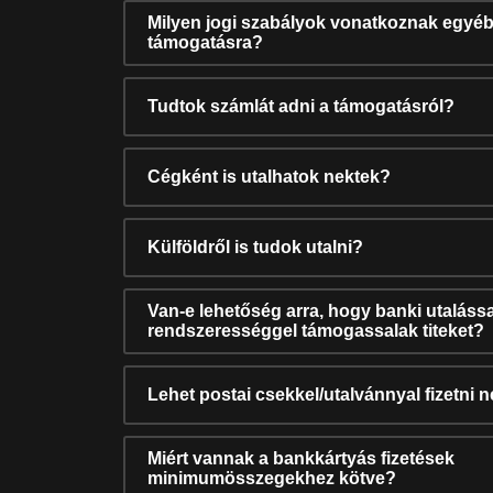
Milyen jogi szabályok vonatkoznak egyéb
támogatásra?
Tudtok számlát adni a támogatásról?
Cégként is utalhatok nektek?
Külföldről is tudok utalni?
Van-e lehetőség arra, hogy banki utalássa
rendszerességgel támogassalak titeket?
Lehet postai csekkel/utalvánnyal fizetni 
Miért vannak a bankkártyás fizetések
minimumösszegekhez kötve?