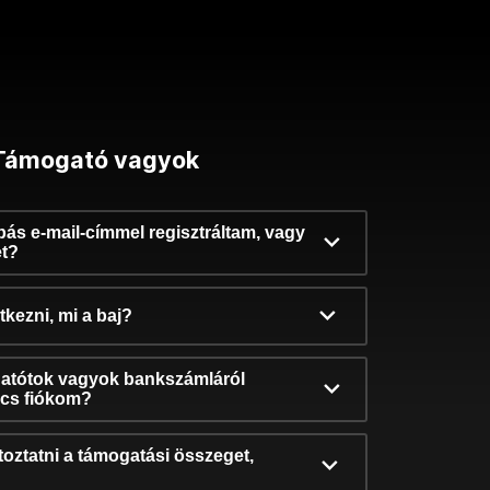
Támogató vagyok
ibás e-mail-címmel regisztráltam, vagy
et?
kezni, mi a baj?
atótok vagyok bankszámláról
incs fiókom?
oztatni a támogatási összeget,