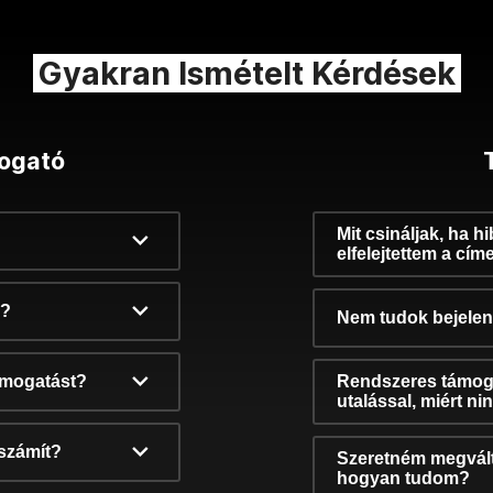
Gyakran Ismételt Kérdések
ogató
Mit csináljak, ha h
elfelejtettem a cím
k?
Nem tudok bejelent
támogatást?
Rendszeres támog
utalással, miért n
számít?
Szeretném megvált
hogyan tudom?