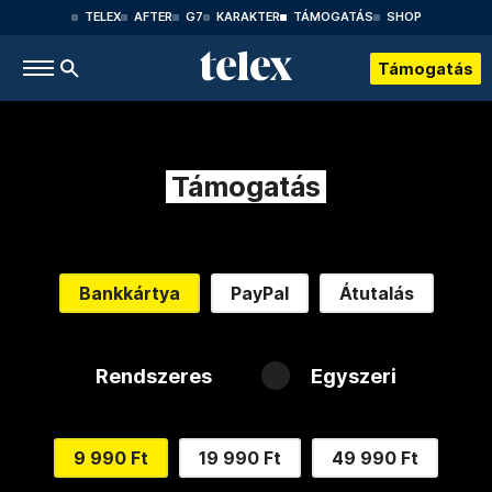
TELEX
AFTER
G7
KARAKTER
TÁMOGATÁS
SHOP
Támogatás
Támogatás
Bankkártya
PayPal
Átutalás
Rendszeres
Egyszeri
9 990 Ft
19 990 Ft
49 990 Ft