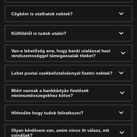
Cégként is utalhatok nektek?
Külföldről is tudok utalni?
Van-e lehetőség arra, hogy banki utalással havi
rendszerességgel támogassalak titeket?
Lehet postai csekkel/utalvánnyal fizetni nektek?
Miért vannak a bankkártyás fizetések
minimumösszegekhez kötve?
Hírlevélre hogy tudok feliratkozni?
Olyan kérdésem van, amire nincs itt válasz, mit
csináljak?