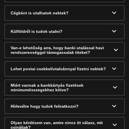
Cégként is utalhatok nektek?
Külföldről is tudok utalni?
Van-e lehetőség arra, hogy banki utalással havi
rendszerességgel támogassalak titeket?
Lehet postai csekkel/utalvánnyal fizetni nektek?
Miért vannak a bankkártyás fizetések
minimumösszegekhez kötve?
Hírlevélre hogy tudok feliratkozni?
Olyan kérdésem van, amire nincs itt válasz, mit
csináljak?