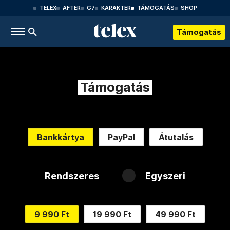
TELEX
AFTER
G7
KARAKTER
TÁMOGATÁS
SHOP
Támogatás
Támogatás
Bankkártya
PayPal
Átutalás
Rendszeres
Egyszeri
9 990 Ft
19 990 Ft
49 990 Ft