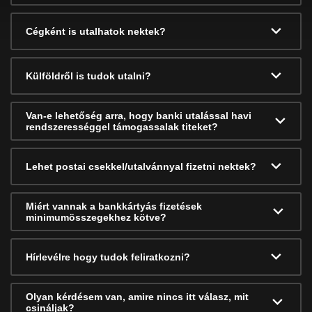
Cégként is utalhatok nektek?
Külföldről is tudok utalni?
Van-e lehetőség arra, hogy banki utalással havi
rendszerességgel támogassalak titeket?
Lehet postai csekkel/utalvánnyal fizetni nektek?
Miért vannak a bankkártyás fizetések
minimumösszegekhez kötve?
Hírlevélre hogy tudok feliratkozni?
Olyan kérdésem van, amire nincs itt válasz, mit
csináljak?