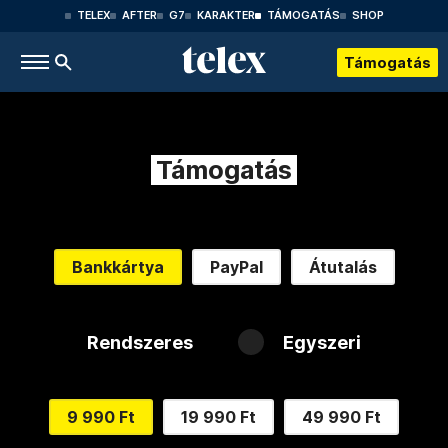
TELEX
AFTER
G7
KARAKTER
TÁMOGATÁS
SHOP
Támogatás
Támogatás
Bankkártya
PayPal
Átutalás
Rendszeres
Egyszeri
9 990 Ft
19 990 Ft
49 990 Ft