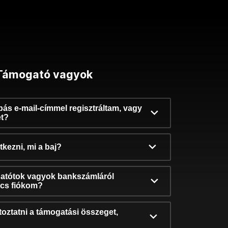
Támogató vagyok
ibás e-mail-címmel regisztráltam, vagy
et?
kezni, mi a baj?
atótok vagyok bankszámláról
incs fiókom?
oztatni a támogatási összeget,