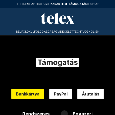
TELEX
AFTER
G7
KARAKTER
TÁMOGATÁS
SHOP
BELFÖLD
KÜLFÖLD
GAZDASÁG
VIDEÓ
ÉLET
TECHTUD
ENGLISH
Támogatás
Bankkártya
PayPal
Átutalás
Rendszeres
Egyszeri