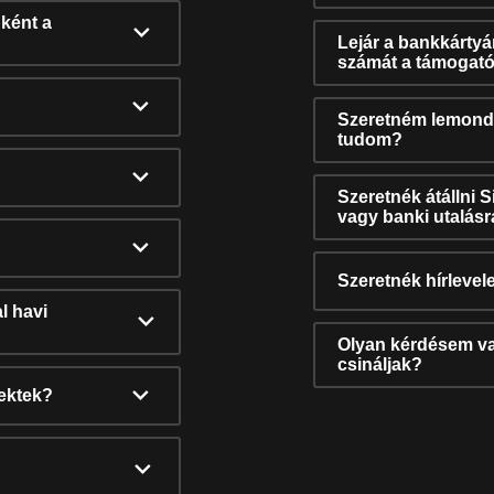
ként a
Lejár a bankkárty
számát a támogató
Szeretném lemonda
tudom?
Szeretnék átállni 
vagy banki utalás
Szeretnék hírlevele
l havi
Olyan kérdésem van
csináljak?
nektek?