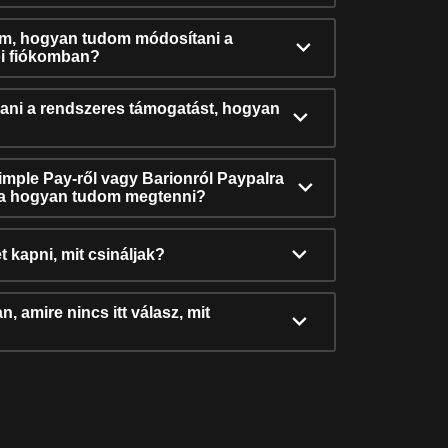
ám, hogyan tudom módosítani a
i fiókomban?
ni a rendszeres támogatást, hogyan
Simple Pay-ről vagy Barionról Paypalra
ra hogyan tudom megtenni?
t kapni, mit csináljak?
, amire nincs itt válasz, mit