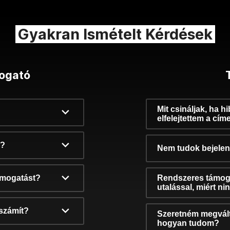
Gyakran Ismételt Kérdések
ogató
Mit csináljak, ha h
elfelejtettem a cím
k?
Nem tudok bejelent
támogatást?
Rendszeres támog
utalással, miért n
számít?
Szeretném megvált
hogyan tudom?