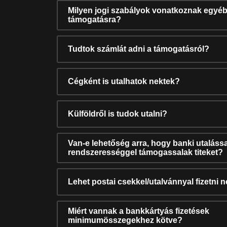
Milyen jogi szabályok vonatkoznak egyéb
támogatásra?
Tudtok számlát adni a támogatásról?
Cégként is utalhatok nektek?
Külföldről is tudok utalni?
Van-e lehetőség arra, hogy banki utalássa
rendszerességgel támogassalak titeket?
Lehet postai csekkel/utalvánnyal fizetni 
Miért vannak a bankkártyás fizetések
minimumösszegekhez kötve?