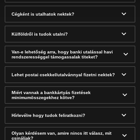
Cégként is utalhatok nektek?
Külföldről is tudok utalni?
Van-e lehetőség arra, hogy banki utalással havi
rendszerességgel támogassalak titeket?
Lehet postai csekkel/utalvánnyal fizetni nektek?
Miért vannak a bankkártyás fizetések
minimumösszegekhez kötve?
Hírlevélre hogy tudok feliratkozni?
Olyan kérdésem van, amire nincs itt válasz, mit
csináljak?