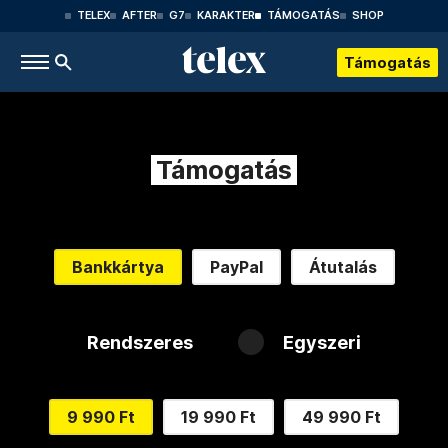
TELEX
AFTER
G7
KARAKTER
TÁMOGATÁS
SHOP
Támogatás
Támogatás
Bankkártya
PayPal
Átutalás
Rendszeres
Egyszeri
9 990 Ft
19 990 Ft
49 990 Ft