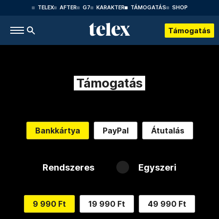
TELEX
AFTER
G7
KARAKTER
TÁMOGATÁS
SHOP
Támogatás
Támogatás
Bankkártya
PayPal
Átutalás
Rendszeres
Egyszeri
9 990 Ft
19 990 Ft
49 990 Ft