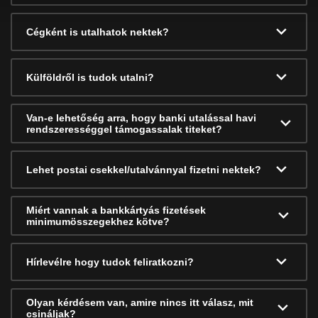
Cégként is utalhatok nektek?
Külföldről is tudok utalni?
Van-e lehetőség arra, hogy banki utalással havi
rendszerességgel támogassalak titeket?
Lehet postai csekkel/utalvánnyal fizetni nektek?
Miért vannak a bankkártyás fizetések
minimumösszegekhez kötve?
Hírlevélre hogy tudok feliratkozni?
Olyan kérdésem van, amire nincs itt válasz, mit
csináljak?