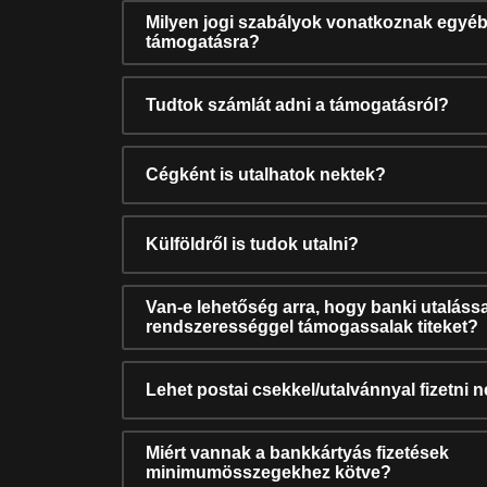
Milyen jogi szabályok vonatkoznak egyéb
támogatásra?
Tudtok számlát adni a támogatásról?
Cégként is utalhatok nektek?
Külföldről is tudok utalni?
Van-e lehetőség arra, hogy banki utalássa
rendszerességgel támogassalak titeket?
Lehet postai csekkel/utalvánnyal fizetni 
Miért vannak a bankkártyás fizetések
minimumösszegekhez kötve?