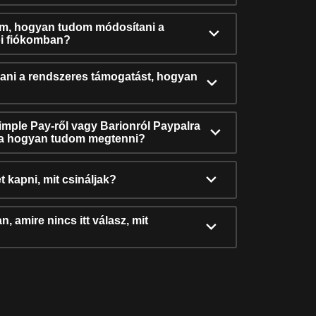
ám, hogyan tudom módosítani a
i fiókomban?
ni a rendszeres támogatást, hogyan
Simple Pay-ről vagy Barionról Paypalra
ra hogyan tudom megtenni?
t kapni, mit csináljak?
, amire nincs itt válasz, mit