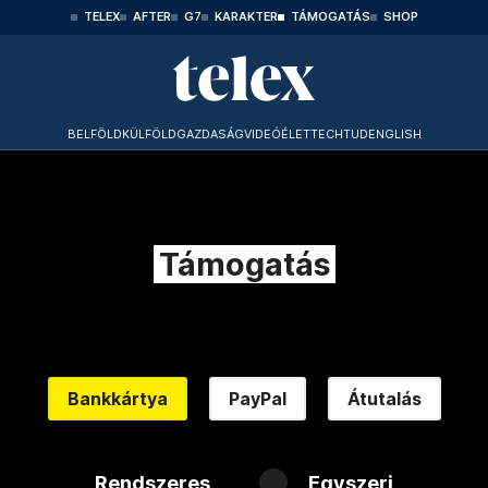
TELEX
AFTER
G7
KARAKTER
TÁMOGATÁS
SHOP
BELFÖLD
KÜLFÖLD
GAZDASÁG
VIDEÓ
ÉLET
TECHTUD
ENGLISH
Támogatás
Bankkártya
PayPal
Átutalás
Rendszeres
Egyszeri