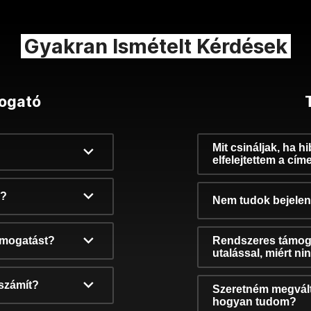
Gyakran Ismételt Kérdések
ogató
Mit csináljak, ha h
elfelejtettem a cím
k?
Nem tudok bejelent
támogatást?
Rendszeres támog
utalással, miért n
számít?
Szeretném megvált
hogyan tudom?