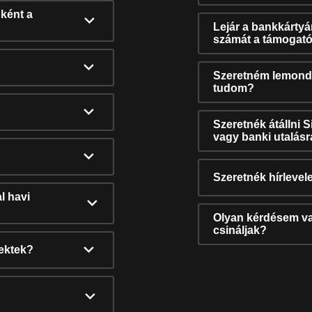
ként a
Lejár a bankkárty
számát a támogató
Szeretném lemonda
tudom?
Szeretnék átállni 
vagy banki utalás
Szeretnék hírlevele
l havi
Olyan kérdésem van
csináljak?
nektek?