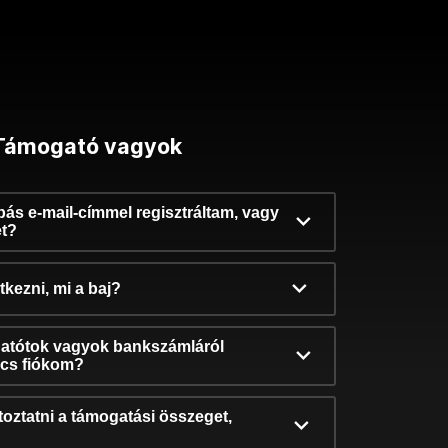
Támogató vagyok
ibás e-mail-címmel regisztráltam, vagy
et?
kezni, mi a baj?
atótok vagyok bankszámláról
incs fiókom?
oztatni a támogatási összeget,