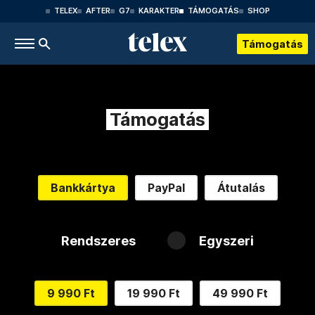
TELEX
AFTER
G7
KARAKTER
TÁMOGATÁS
SHOP
Támogatás
Támogatás
Bankkártya
PayPal
Átutalás
Rendszeres
Egyszeri
9 990 Ft
19 990 Ft
49 990 Ft