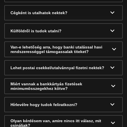
Cégként is utalhatok nektek?
Külföldről is tudok utalni?
Van-e lehetőség arra, hogy banki utalással havi
rendszerességgel támogassalak titeket?
Lehet postai csekkel/utalvánnyal fizetni nektek?
Miért vannak a bankkártyás fizetések
minimumösszegekhez kötve?
Hírlevélre hogy tudok feliratkozni?
Olyan kérdésem van, amire nincs itt válasz, mit
csináljak?