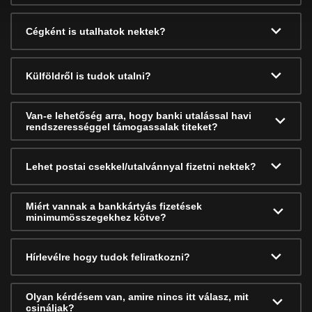
Cégként is utalhatok nektek?
Külföldről is tudok utalni?
Van-e lehetőség arra, hogy banki utalással havi
rendszerességgel támogassalak titeket?
Lehet postai csekkel/utalvánnyal fizetni nektek?
Miért vannak a bankkártyás fizetések
minimumösszegekhez kötve?
Hírlevélre hogy tudok feliratkozni?
Olyan kérdésem van, amire nincs itt válasz, mit
csináljak?