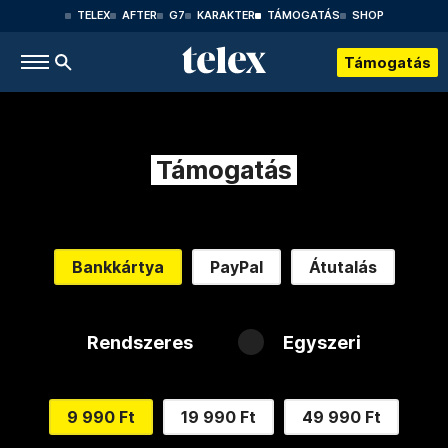
TELEX
AFTER
G7
KARAKTER
TÁMOGATÁS
SHOP
Támogatás
Támogatás
Bankkártya
PayPal
Átutalás
Rendszeres
Egyszeri
9 990 Ft
19 990 Ft
49 990 Ft