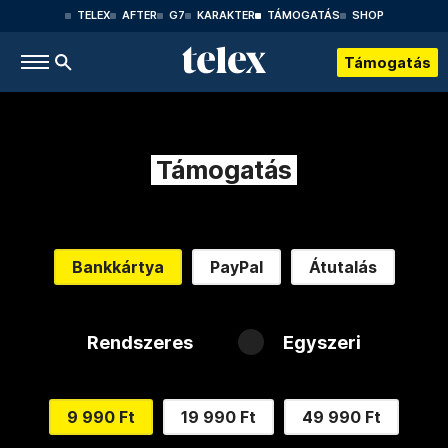
TELEX
AFTER
G7
KARAKTER
TÁMOGATÁS
SHOP
Támogatás
Támogatás
Bankkártya
PayPal
Átutalás
Rendszeres
Egyszeri
9 990 Ft
19 990 Ft
49 990 Ft