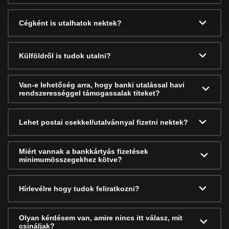
Cégként is utalhatok nektek?
Külföldről is tudok utalni?
Van-e lehetőség arra, hogy banki utalással havi
rendszerességgel támogassalak titeket?
Lehet postai csekkel/utalvánnyal fizetni nektek?
Miért vannak a bankkártyás fizetések
minimumösszegekhez kötve?
Hírlevélre hogy tudok feliratkozni?
Olyan kérdésem van, amire nincs itt válasz, mit
csináljak?