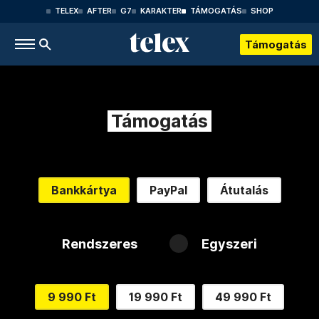
TELEX
AFTER
G7
KARAKTER
TÁMOGATÁS
SHOP
Támogatás
Támogatás
Bankkártya
PayPal
Átutalás
Rendszeres
Egyszeri
9 990 Ft
19 990 Ft
49 990 Ft