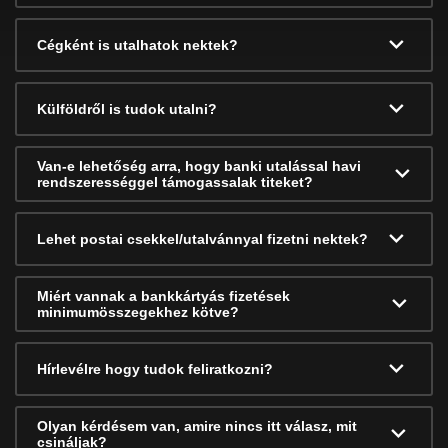
Cégként is utalhatok nektek?
Külföldről is tudok utalni?
Van-e lehetőség arra, hogy banki utalással havi
rendszerességgel támogassalak titeket?
Lehet postai csekkel/utalvánnyal fizetni nektek?
Miért vannak a bankkártyás fizetések
minimumösszegekhez kötve?
Hírlevélre hogy tudok feliratkozni?
Olyan kérdésem van, amire nincs itt válasz, mit
csináljak?