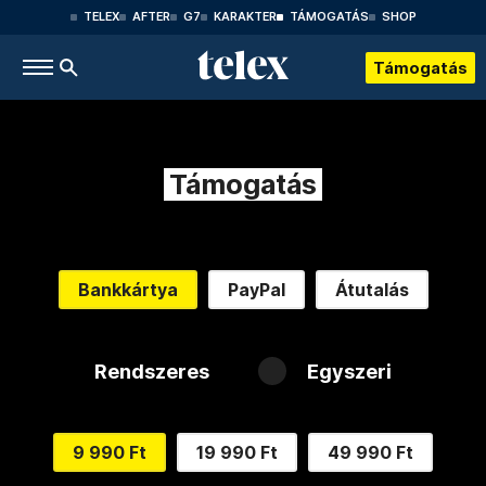
TELEX
AFTER
G7
KARAKTER
TÁMOGATÁS
SHOP
Támogatás
Támogatás
Bankkártya
PayPal
Átutalás
Rendszeres
Egyszeri
9 990 Ft
19 990 Ft
49 990 Ft