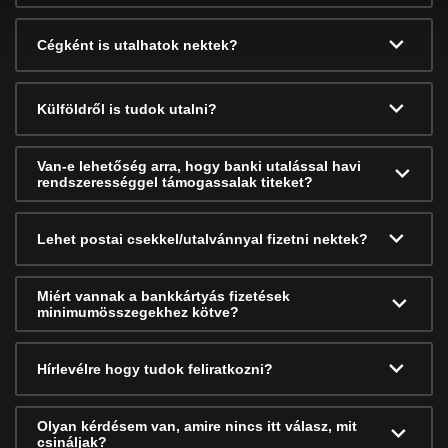
Cégként is utalhatok nektek?
Külföldről is tudok utalni?
Van-e lehetőség arra, hogy banki utalással havi
rendszerességgel támogassalak titeket?
Lehet postai csekkel/utalvánnyal fizetni nektek?
Miért vannak a bankkártyás fizetések
minimumösszegekhez kötve?
Hírlevélre hogy tudok feliratkozni?
Olyan kérdésem van, amire nincs itt válasz, mit
csináljak?