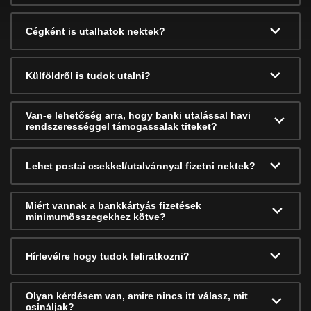
Cégként is utalhatok nektek?
Külföldről is tudok utalni?
Van-e lehetőség arra, hogy banki utalással havi
rendszerességgel támogassalak titeket?
Lehet postai csekkel/utalvánnyal fizetni nektek?
Miért vannak a bankkártyás fizetések
minimumösszegekhez kötve?
Hírlevélre hogy tudok feliratkozni?
Olyan kérdésem van, amire nincs itt válasz, mit
csináljak?