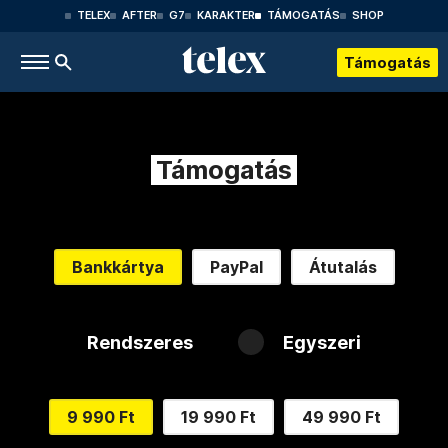
TELEX
AFTER
G7
KARAKTER
TÁMOGATÁS
SHOP
Támogatás
Támogatás
Bankkártya
PayPal
Átutalás
Rendszeres
Egyszeri
9 990 Ft
19 990 Ft
49 990 Ft