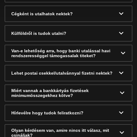
Cégként is utalhatok nektek?
Külföldről is tudok utalni?
Van-e lehetőség arra, hogy banki utalással havi
rendszerességgel támogassalak titeket?
Lehet postai csekkel/utalvánnyal fizetni nektek?
Miért vannak a bankkártyás fizetések
minimumösszegekhez kötve?
Hírlevélre hogy tudok feliratkozni?
Olyan kérdésem van, amire nincs itt válasz, mit
csináljak?