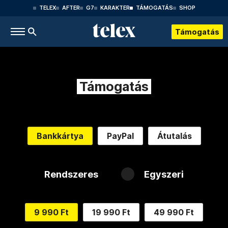
TELEX
AFTER
G7
KARAKTER
TÁMOGATÁS
SHOP
Támogatás
Támogatás
Bankkártya
PayPal
Átutalás
Rendszeres
Egyszeri
9 990 Ft
19 990 Ft
49 990 Ft