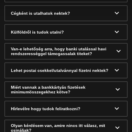
Cégként is utalhatok nektek?
Külföldről is tudok utalni?
Van-e lehetőség arra, hogy banki utalással havi
rendszerességgel támogassalak titeket?
Lehet postai csekkel/utalvánnyal fizetni nektek?
Miért vannak a bankkártyás fizetések
minimumösszegekhez kötve?
Hírlevélre hogy tudok feliratkozni?
Olyan kérdésem van, amire nincs itt válasz, mit
csináljak?