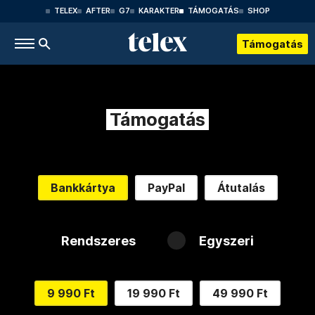
TELEX
AFTER
G7
KARAKTER
TÁMOGATÁS
SHOP
Támogatás
Támogatás
Bankkártya
PayPal
Átutalás
Rendszeres
Egyszeri
9 990 Ft
19 990 Ft
49 990 Ft