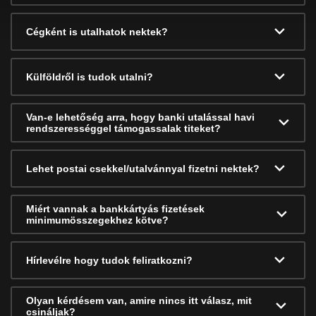
Cégként is utalhatok nektek?
Külföldről is tudok utalni?
Van-e lehetőség arra, hogy banki utalással havi
rendszerességgel támogassalak titeket?
Lehet postai csekkel/utalvánnyal fizetni nektek?
Miért vannak a bankkártyás fizetések
minimumösszegekhez kötve?
Hírlevélre hogy tudok feliratkozni?
Olyan kérdésem van, amire nincs itt válasz, mit
csináljak?