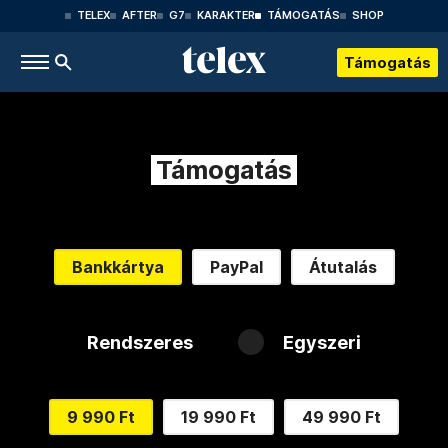
TELEX
AFTER
G7
KARAKTER
TÁMOGATÁS
SHOP
Támogatás
Támogatás
Bankkártya
PayPal
Átutalás
Rendszeres
Egyszeri
9 990 Ft
19 990 Ft
49 990 Ft