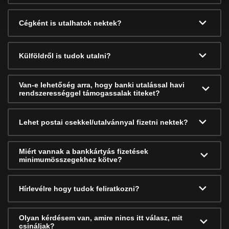
Cégként is utalhatok nektek?
Külföldről is tudok utalni?
Van-e lehetőség arra, hogy banki utalással havi
rendszerességgel támogassalak titeket?
Lehet postai csekkel/utalvánnyal fizetni nektek?
Miért vannak a bankkártyás fizetések
minimumösszegekhez kötve?
Hírlevélre hogy tudok feliratkozni?
Olyan kérdésem van, amire nincs itt válasz, mit
csináljak?