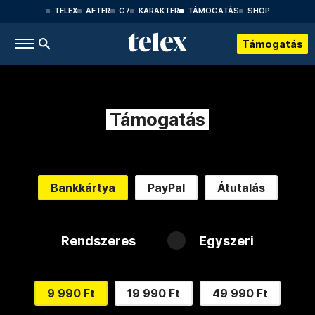
TELEX
AFTER
G7
KARAKTER
TÁMOGATÁS
SHOP
Támogatás
Támogatás
Bankkártya
PayPal
Átutalás
Rendszeres
Egyszeri
9 990 Ft
19 990 Ft
49 990 Ft