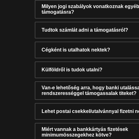
Milyen jogi szabályok vonatkoznak egyéb
támogatásra?
Tudtok számlát adni a támogatásról?
Cégként is utalhatok nektek?
Külföldről is tudok utalni?
Van-e lehetőség arra, hogy banki utalássa
rendszerességgel támogassalak titeket?
Lehet postai csekkel/utalvánnyal fizetni 
Miért vannak a bankkártyás fizetések
minimumösszegekhez kötve?