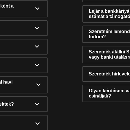
ként a
Lejár a bankkárty
számát a támogató
Szeretném lemonda
tudom?
Szeretnék átállni 
vagy banki utalás
Szeretnék hírlevele
l havi
Olyan kérdésem van
csináljak?
nektek?