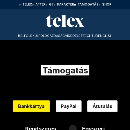
TELEX
AFTER
G7
KARAKTER
TÁMOGATÁS
SHOP
BELFÖLD
KÜLFÖLD
GAZDASÁG
VIDEÓ
ÉLET
TECHTUD
ENGLISH
Támogatás
Bankkártya
PayPal
Átutalás
Rendszeres
Egyszeri