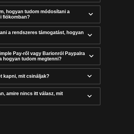
ám, hogyan tudom módosítani a
i fiókomban?
ni a rendszeres támogatást, hogyan
Simple Pay-ről vagy Barionról Paypalra
ra hogyan tudom megtenni?
t kapni, mit csináljak?
, amire nincs itt válasz, mit