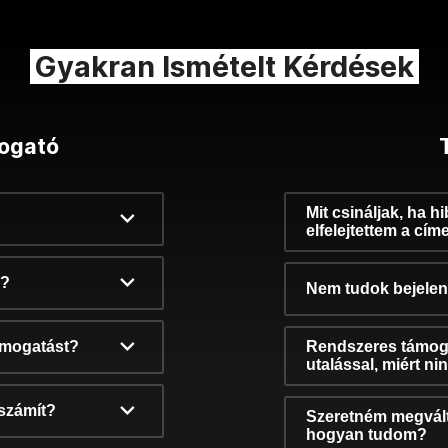
Gyakran Ismételt Kérdések
ogató
Mit csináljak, ha h
elfelejtettem a cím
k?
Nem tudok bejelent
támogatást?
Rendszeres támog
utalással, miért n
számít?
Szeretném megvált
hogyan tudom?