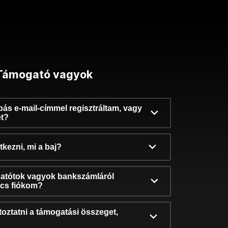
Támogató vagyok
ibás e-mail-címmel regisztráltam, vagy
et?
kezni, mi a baj?
atótok vagyok bankszámláról
incs fiókom?
oztatni a támogatási összeget,