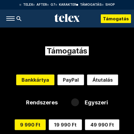
TELEX
AFTER
G7
KARAKTER
TÁMOGATÁS
SHOP
Támogatás
Támogatás
Bankkártya
PayPal
Átutalás
Rendszeres
Egyszeri
9 990 Ft
19 990 Ft
49 990 Ft