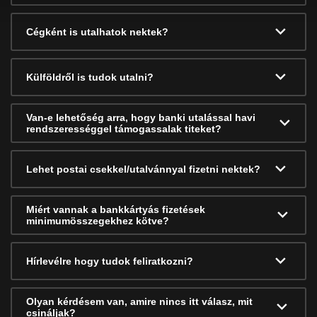
Cégként is utalhatok nektek?
Külföldről is tudok utalni?
Van-e lehetőség arra, hogy banki utalással havi
rendszerességgel támogassalak titeket?
Lehet postai csekkel/utalvánnyal fizetni nektek?
Miért vannak a bankkártyás fizetések
minimumösszegekhez kötve?
Hírlevélre hogy tudok feliratkozni?
Olyan kérdésem van, amire nincs itt válasz, mit
csináljak?