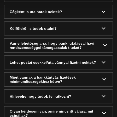
Cégként is utalhatok nektek?
Külföldről is tudok utalni?
Van-e lehetőség arra, hogy banki utalással havi
rendszerességgel támogassalak titeket?
Lehet postai csekkel/utalvánnyal fizetni nektek?
Miért vannak a bankkártyás fizetések
minimumösszegekhez kötve?
Hírlevélre hogy tudok feliratkozni?
Olyan kérdésem van, amire nincs itt válasz, mit
csináljak?