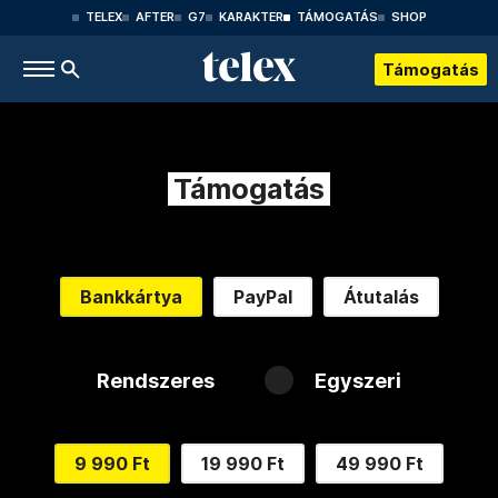
TELEX
AFTER
G7
KARAKTER
TÁMOGATÁS
SHOP
Támogatás
Támogatás
Bankkártya
PayPal
Átutalás
Rendszeres
Egyszeri
9 990 Ft
19 990 Ft
49 990 Ft