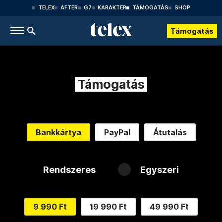
TELEX
AFTER
G7
KARAKTER
TÁMOGATÁS
SHOP
Támogatás
Támogatás
Bankkártya
PayPal
Átutalás
Rendszeres
Egyszeri
9 990 Ft
19 990 Ft
49 990 Ft