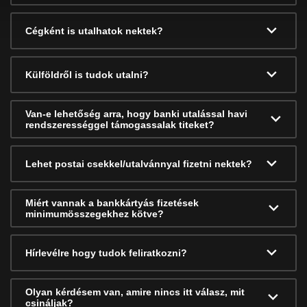
Cégként is utalhatok nektek?
Külföldről is tudok utalni?
Van-e lehetőség arra, hogy banki utalással havi
rendszerességgel támogassalak titeket?
Lehet postai csekkel/utalvánnyal fizetni nektek?
Miért vannak a bankkártyás fizetések
minimumösszegekhez kötve?
Hírlevélre hogy tudok feliratkozni?
Olyan kérdésem van, amire nincs itt válasz, mit
csináljak?