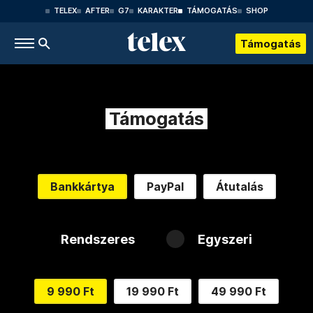
TELEX
AFTER
G7
KARAKTER
TÁMOGATÁS
SHOP
Támogatás
Támogatás
Bankkártya
PayPal
Átutalás
Rendszeres
Egyszeri
9 990 Ft
19 990 Ft
49 990 Ft