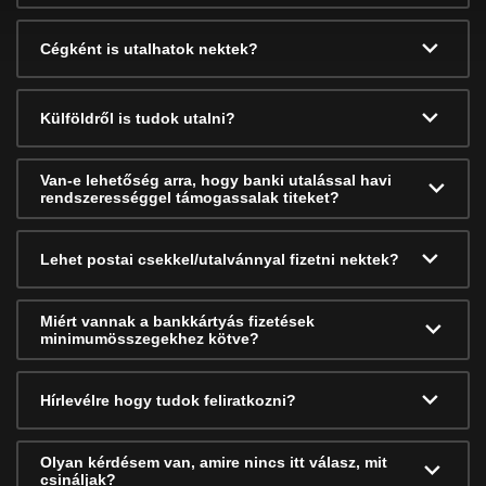
Cégként is utalhatok nektek?
Külföldről is tudok utalni?
Van-e lehetőség arra, hogy banki utalással havi
rendszerességgel támogassalak titeket?
Lehet postai csekkel/utalvánnyal fizetni nektek?
Miért vannak a bankkártyás fizetések
minimumösszegekhez kötve?
Hírlevélre hogy tudok feliratkozni?
Olyan kérdésem van, amire nincs itt válasz, mit
csináljak?