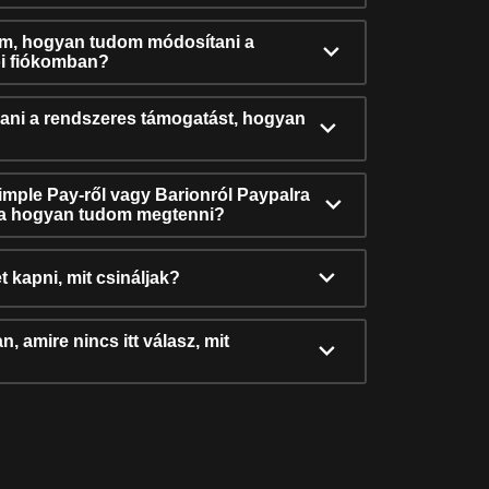
ám, hogyan tudom módosítani a
i fiókomban?
ni a rendszeres támogatást, hogyan
Simple Pay-ről vagy Barionról Paypalra
ra hogyan tudom megtenni?
t kapni, mit csináljak?
, amire nincs itt válasz, mit