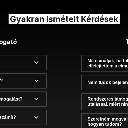
Gyakran Ismételt Kérdések
ogató
Mit csináljak, ha h
elfelejtettem a cím
k?
Nem tudok bejelent
támogatást?
Rendszeres támog
utalással, miért n
számít?
Szeretném megvált
hogyan tudom?