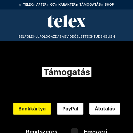
TELEX
AFTER
G7
KARAKTER
TÁMOGATÁS
SHOP
BELFÖLD
KÜLFÖLD
GAZDASÁG
VIDEÓ
ÉLET
TECHTUD
ENGLISH
Támogatás
Bankkártya
PayPal
Átutalás
Rendszeres
Egyszeri