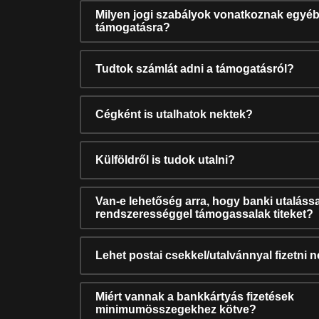
Milyen jogi szabályok vonatkoznak egyéb
támogatásra?
Tudtok számlát adni a támogatásról?
Cégként is utalhatok nektek?
Külföldről is tudok utalni?
Van-e lehetőség arra, hogy banki utalássa
rendszerességgel támogassalak titeket?
Lehet postai csekkel/utalvánnyal fizetni 
Miért vannak a bankkártyás fizetések
minimumösszegekhez kötve?