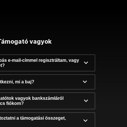
Támogató vagyok
ibás e-mail-címmel regisztráltam, vagy
et?
kezni, mi a baj?
atótok vagyok bankszámláról
incs fiókom?
oztatni a támogatási összeget,