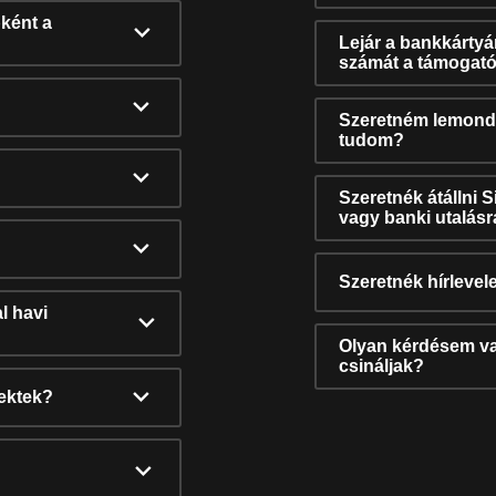
ként a
Lejár a bankkárty
számát a támogató
Szeretném lemonda
tudom?
Szeretnék átállni 
vagy banki utalás
Szeretnék hírlevele
l havi
Olyan kérdésem van
csináljak?
nektek?