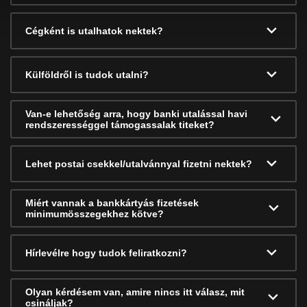
Cégként is utalhatok nektek?
Külföldről is tudok utalni?
Van-e lehetőség arra, hogy banki utalással havi
rendszerességgel támogassalak titeket?
Lehet postai csekkel/utalvánnyal fizetni nektek?
Miért vannak a bankkártyás fizetések
minimumösszegekhez kötve?
Hírlevélre hogy tudok feliratkozni?
Olyan kérdésem van, amire nincs itt válasz, mit
csináljak?