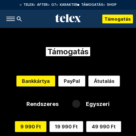
TELEX
AFTER
G7
KARAKTER
TÁMOGATÁS
SHOP
Támogatás
Támogatás
Bankkártya
PayPal
Átutalás
Rendszeres
Egyszeri
9 990 Ft
19 990 Ft
49 990 Ft