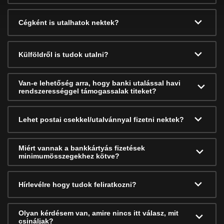
Cégként is utalhatok nektek?
Külföldről is tudok utalni?
Van-e lehetőség arra, hogy banki utalással havi
rendszerességgel támogassalak titeket?
Lehet postai csekkel/utalvánnyal fizetni nektek?
Miért vannak a bankkártyás fizetések
minimumösszegekhez kötve?
Hírlevélre hogy tudok feliratkozni?
Olyan kérdésem van, amire nincs itt válasz, mit
csináljak?