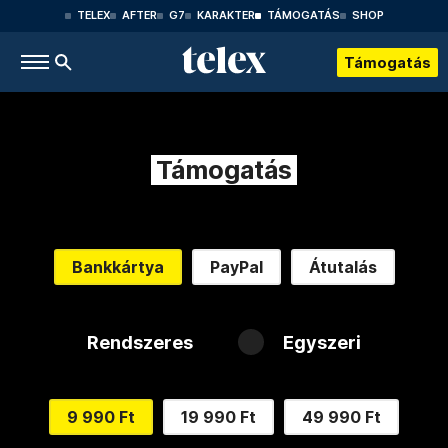
TELEX
AFTER
G7
KARAKTER
TÁMOGATÁS
SHOP
Támogatás
Támogatás
Bankkártya
PayPal
Átutalás
Rendszeres
Egyszeri
9 990 Ft
19 990 Ft
49 990 Ft