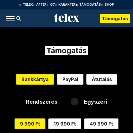
TELEX
AFTER
G7
KARAKTER
TÁMOGATÁS
SHOP
Támogatás
Támogatás
Bankkártya
PayPal
Átutalás
Rendszeres
Egyszeri
9 990 Ft
19 990 Ft
49 990 Ft