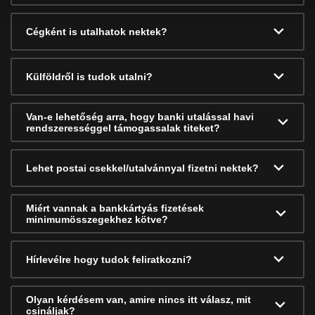
Cégként is utalhatok nektek?
Külföldről is tudok utalni?
Van-e lehetőség arra, hogy banki utalással havi
rendszerességgel támogassalak titeket?
Lehet postai csekkel/utalvánnyal fizetni nektek?
Miért vannak a bankkártyás fizetések
minimumösszegekhez kötve?
Hírlevélre hogy tudok feliratkozni?
Olyan kérdésem van, amire nincs itt válasz, mit
csináljak?