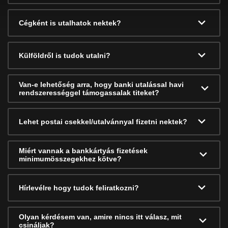
Cégként is utalhatok nektek?
Külföldről is tudok utalni?
Van-e lehetőség arra, hogy banki utalással havi
rendszerességgel támogassalak titeket?
Lehet postai csekkel/utalvánnyal fizetni nektek?
Miért vannak a bankkártyás fizetések
minimumösszegekhez kötve?
Hírlevélre hogy tudok feliratkozni?
Olyan kérdésem van, amire nincs itt válasz, mit
csináljak?