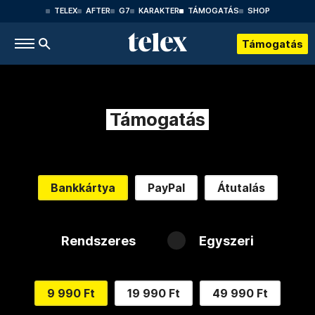
TELEX
AFTER
G7
KARAKTER
TÁMOGATÁS
SHOP
Támogatás
Támogatás
Bankkártya
PayPal
Átutalás
Rendszeres
Egyszeri
9 990 Ft
19 990 Ft
49 990 Ft