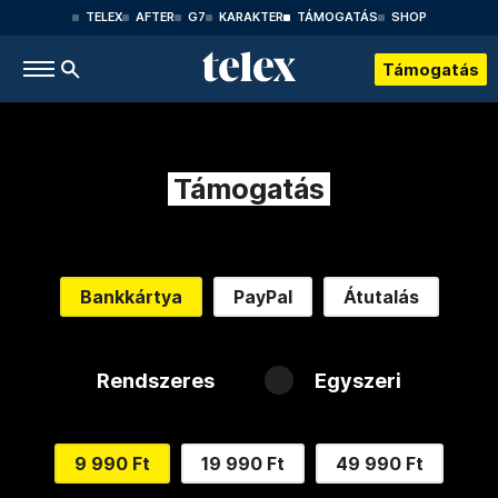
TELEX
AFTER
G7
KARAKTER
TÁMOGATÁS
SHOP
Támogatás
Támogatás
Bankkártya
PayPal
Átutalás
Rendszeres
Egyszeri
9 990 Ft
19 990 Ft
49 990 Ft