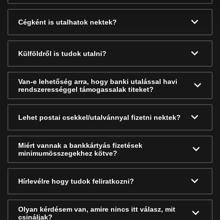
Cégként is utalhatok nektek?
Külföldről is tudok utalni?
Van-e lehetőség arra, hogy banki utalással havi
rendszerességgel támogassalak titeket?
Lehet postai csekkel/utalvánnyal fizetni nektek?
Miért vannak a bankkártyás fizetések
minimumösszegekhez kötve?
Hírlevélre hogy tudok feliratkozni?
Olyan kérdésem van, amire nincs itt válasz, mit
csináljak?