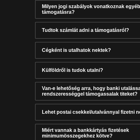
Milyen jogi szabályok vonatkoznak egyéb
támogatásra?
Tudtok számlát adni a támogatásról?
Cégként is utalhatok nektek?
Külföldről is tudok utalni?
Van-e lehetőség arra, hogy banki utalássa
rendszerességgel támogassalak titeket?
Lehet postai csekkel/utalvánnyal fizetni 
Miért vannak a bankkártyás fizetések
minimumösszegekhez kötve?