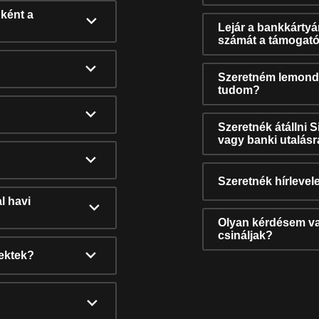
ként a
Lejár a bankkárty
számát a támogató
Szeretném lemonda
tudom?
Szeretnék átállni 
vagy banki utalás
Szeretnék hírlevele
l havi
Olyan kérdésem van
csináljak?
nektek?