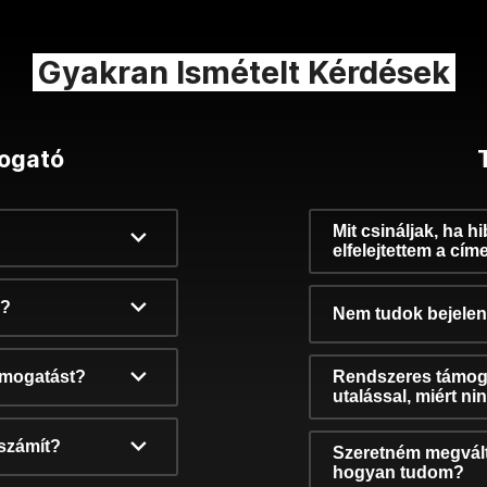
Gyakran Ismételt Kérdések
ogató
Mit csináljak, ha h
elfelejtettem a cím
k?
Nem tudok bejelent
támogatást?
Rendszeres támog
utalással, miért n
számít?
Szeretném megvált
hogyan tudom?