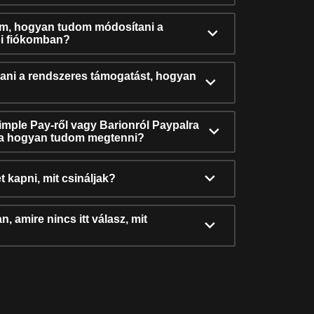
ám, hogyan tudom módosítani a
i fiókomban?
ni a rendszeres támogatást, hogyan
Simple Pay-ről vagy Barionról Paypalra
ra hogyan tudom megtenni?
t kapni, mit csináljak?
, amire nincs itt válasz, mit