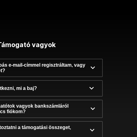
Támogató vagyok
ibás e-mail-címmel regisztráltam, vagy
et?
kezni, mi a baj?
atótok vagyok bankszámláról
incs fiókom?
oztatni a támogatási összeget,