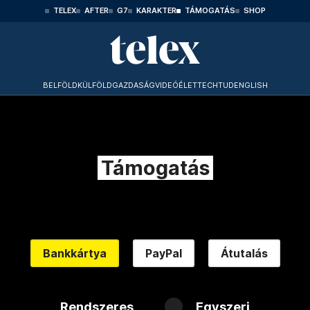
TELEX
AFTER
G7
KARAKTER
TÁMOGATÁS
SHOP
BELFÖLD
KÜLFÖLD
GAZDASÁG
VIDEÓ
ÉLET
TECHTUD
ENGLISH
Támogatás
Bankkártya
PayPal
Átutalás
Rendszeres
Egyszeri